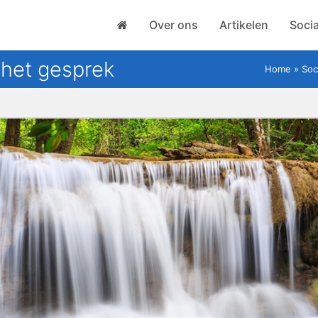
Over ons
Artikelen
Socia
n het gesprek
Home
»
Soc