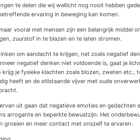
aringen te delen die wij wellicht nog nooit hebben ged
e betreffende ervaring in beweging kan komen.
aar vooral met mensen zijn een belangrijk middel om 
ngen, zuurstof in te blazen en te laten stromen.
stinken om aandacht te krijgen, net zoals negatief de
anneer negatief denken niet voldoende is, gaat je li
krijg je fysieke klachten zoals blozen, zweten etc., 
odig heeft en de stilstaande vijver met oude onverwer
bracht.
n ervan uit gaan dat negatieve emoties en gedachten er
s arrogante en beperkte bewustzijn. Het onderbewust
n groeien en meer contact met onszelf te ervaren.
eging…