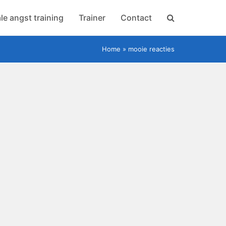
le angst training
Trainer
Contact
Home
»
mooie reacties